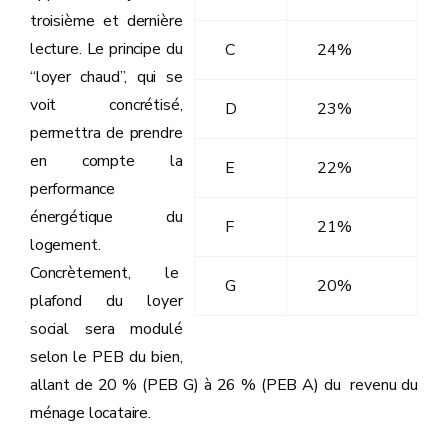
troisième et dernière
lecture. Le principe du
C
24%
“loyer chaud”, qui se
voit concrétisé,
D
23%
permettra de prendre
en compte la
E
22%
performance
énergétique du
F
21%
logement.
Concrètement, le
G
20%
plafond du loyer
social sera modulé
selon le PEB du bien,
allant de 20 % (PEB G) à 26 % (PEB A) du revenu du
ménage locataire.