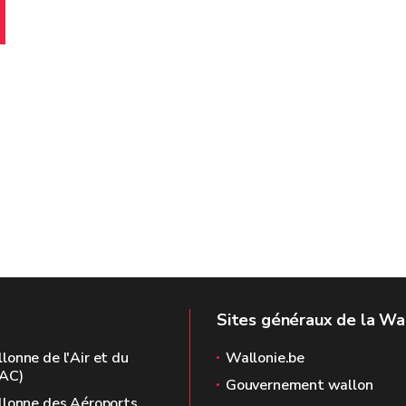
Sites généraux de la Wa
onne de l'Air et du
Wallonie.be
AC)
Gouvernement wallon
llonne des Aéroports