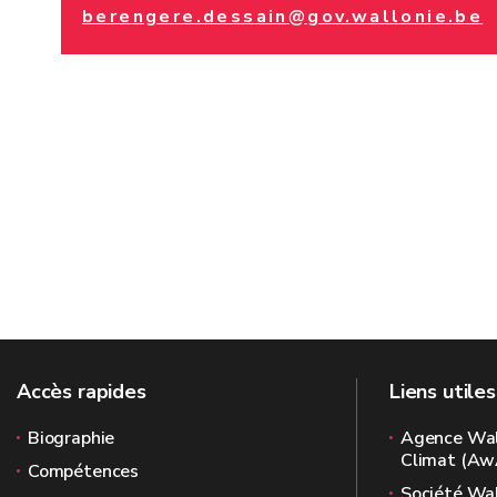
berengere.dessain@gov.wallonie.be
Accès rapides
Liens utiles
Biographie
Agence Wall
Climat (Aw
Compétences
Société Wa