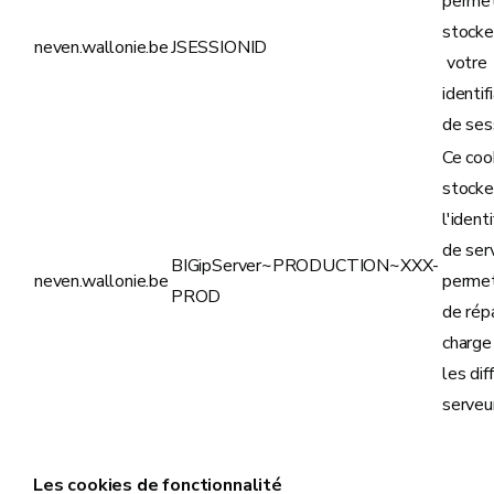
perme
stocke
neven.wallonie.be
JSESSIONID
votre
identif
de ses
Ce coo
stocke
l'identi
de ser
BIGipServer~PRODUCTION~XXX-
neven.wallonie.be
perme
PROD
de répa
charge
les dif
serveu
Les cookies de fonctionnalité