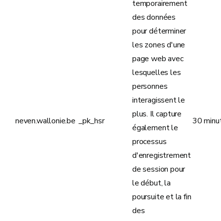
temporairement
des données
pour déterminer
les zones d'une
page web avec
lesquelles les
personnes
interagissent le
plus. Il capture
neven.wallonie.be
_pk_hsr
30 minu
également le
processus
d'enregistrement
de session pour
le début, la
poursuite et la fin
des