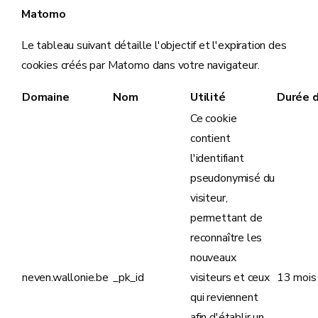
Matomo
Le tableau suivant détaille l'objectif et l'expiration des
cookies créés par Matomo dans votre navigateur.
Domaine
Nom
Utilité
Durée d
Ce cookie
contient
l'identifiant
pseudonymisé du
visiteur,
permettant de
reconnaître les
nouveaux
neven.wallonie.be
_pk_id
visiteurs et ceux
13 mois
qui reviennent
afin d'établir un