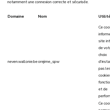
notamment une connexion correcte et sécurisée.
Domaine
Nom
Utilit
Ce coo
inform
site in
de vot
choix
neven.wallonie.be
orejime_spw
d'insta
pas le
cookie
fonctio
et de
perfor
Ce coo