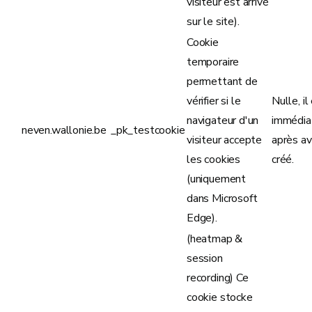
visiteur est arrivé
sur le site).
Cookie
temporaire
permettant de
vérifier si le
Nulle, il
navigateur d'un
immédi
neven.wallonie.be
_pk_testcookie
visiteur accepte
après av
les cookies
créé.
(uniquement
dans Microsoft
Edge).
(heatmap &
session
recording) Ce
cookie stocke