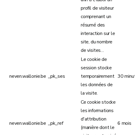
profil de visiteur
comprenant un
résumé des
interaction sur le
site, du nombre
de visites…
Le cookie de
session stocke
neven.wallonie.be
_pk_ses
temporairement
30 minu
les données de
la visite.
Ce cookie stocke
les informations
d'attribution
neven.wallonie.be
_pk_ref
6 mois
(manière dont le