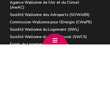
Agence Wallonne de l'Air et du Climat
(AwAC)
Société Wallonne des Aéroports (SOWAER)
Commission Wallonne pour l’Energie (CWaPE)
Société Wallonne du Logement (SWL)
Société Wallonne du Crédit Social (SWCS)
Fonds du Logement de Wallonie
Sites généraux de la Wallonie
Wallonie.be
Gouvernement wallon
Service public de Wallonie
Wallex
Géoportail
Jobs