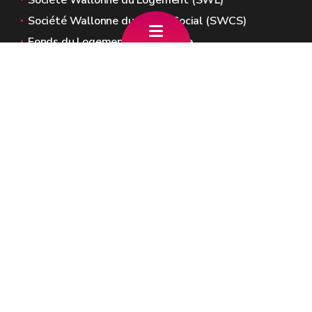
Société Wallonne du Logement (SWL)
Société Wallonne du Crédit Social (SWCS)
Fonds du Logement de Wallonie
Sites généraux de la Wallonie
Wallonie.be
Gouvernement wallon
Service public de Wallonie
Wallex
Géoportail
Jobs
Nous contacter