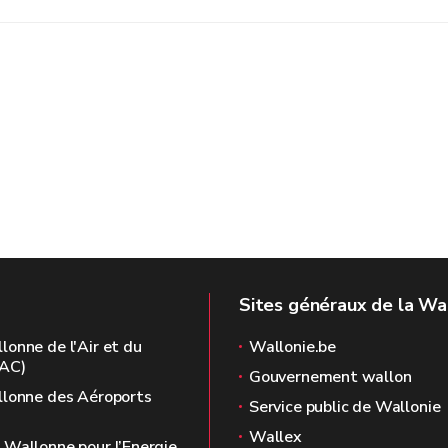
Sites généraux de la Wa
onne de l'Air et du
Wallonie.be
AC)
Gouvernement wallon
llonne des Aéroports
Service public de Wallonie
Wallex
Wallonne pour l’Energie