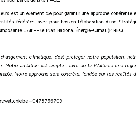
ses pour partie dans le PACE.
ecteurs est un élément clé pour garantir une approche cohérente 
tités fédérées, avec pour horizon l’élaboration d’une Stratég
composante « Air » – le Plan National Énergie-Climat (PNEC).
.
 changement climatique, c’est protéger notre population, not
bir. Notre ambition est simple : faire de la Wallonie une régi
durable. Notre approche sera concrète, fondée sur les réalités 
@gov.wallonie.be – 0473756709