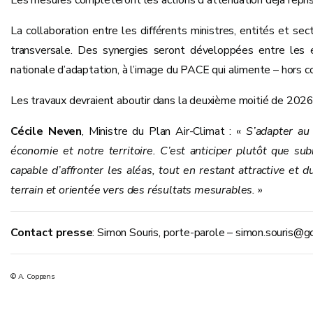
Les mesures compléteront les actions d'atténuation déjà repri
La collaboration entre les différents ministres, entités et s
transversale. Des synergies seront développées entre les en
nationale d’adaptation, à l’image du PACE qui alimente – hors 
Les travaux devraient aboutir dans la deuxième moitié de 2026
Cécile Neven
, Ministre du Plan Air-Climat : «
S’adapter au
économie et notre territoire. C’est anticiper plutôt que su
capable d’affronter les aléas, tout en restant attractive et 
terrain et orientée vers des résultats mesurables.
»
Contact presse
: Simon Souris, porte-parole – simon.souris
© A. Coppens