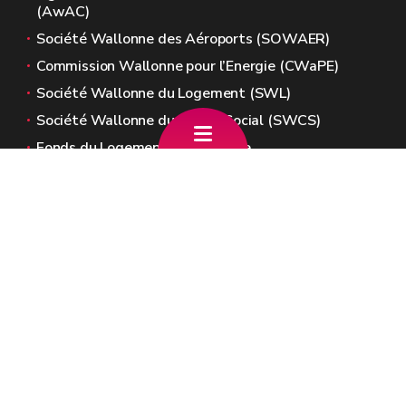
(AwAC)
Société Wallonne des Aéroports (SOWAER)
Commission Wallonne pour l’Energie (CWaPE)
Société Wallonne du Logement (SWL)
Société Wallonne du Crédit Social (SWCS)
Fonds du Logement de Wallonie
Sites généraux de la Wallonie
Wallonie.be
Gouvernement wallon
Service public de Wallonie
Wallex
Géoportail
Jobs