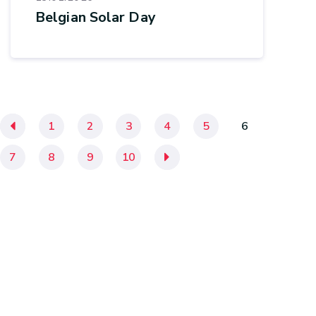
Belgian Solar Day
«
1
2
3
4
5
6
7
8
9
10
»